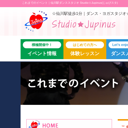
これまでのイベント｜仙川駅ダンススタジオ Studio☆Jupinus(じゅぴスタ)
☆仙川駅徒歩1分｜ダンス・ヨガスタジオ
積極開催中！
はじめての方へ
Let’s en
イベント情報
体験レッスン
ダンス
こ