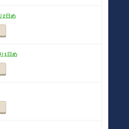
り2日め
詳細
り1日め
詳細
詳細