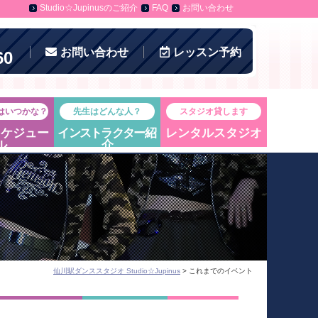
Studio☆Jupinusのご紹介
FAQ
お問い合わせ
お問い合わせ
レッスン
予約
60
はいつかな？
先生はどんな人？
スタジオ貸します
スケジュー
インストラクター
紹
レンタルスタジオ
ル
介
仙川駅ダンススタジオ Studio☆Jupinus
> これまでのイベント