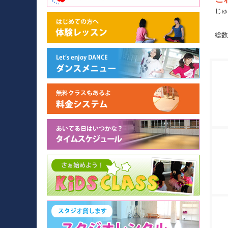
じゅ
総数