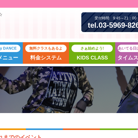
☆
受付時間 9:45～21：00
tel.03-5969-82
joy DANCE
無料クラスもあるよ
さぁ始めよう!
あいてる日
メニュー
料金システム
KIDS CLASS
タイム
れまでのイベント