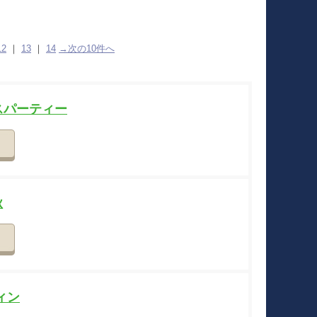
12
｜
13
｜
14
→次の10件へ
ンスパーティー
詳細
秋
詳細
ウィン